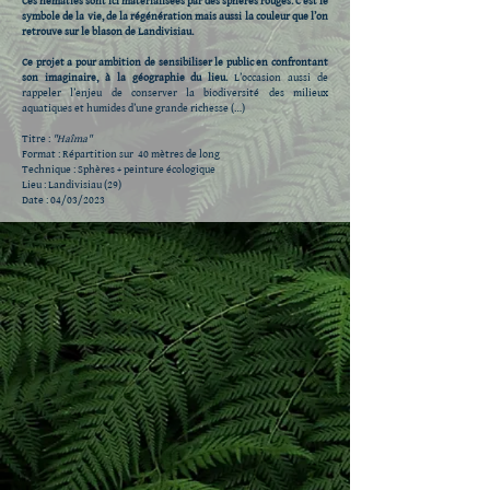
Ces hématies sont ici matérialisées par des sphères rouges. C’est le
symbole de la vie, de la régénération mais aussi la couleur que l’on
retrouve sur le blason de Landivisiau.
Ce projet a pour ambition de sensibiliser le public en confrontant
son imaginaire, à la géographie du lieu.
L’occasion aussi de
rappeler l’enjeu de conserver la biodiversité des milieux
aquatiques et humides d’une grande richesse (…)
Titre :
"Haîma"
Format : Répartition sur 40 mètres de long
Technique : Sphères + peinture écologique
Lieu : Landivisiau (29)
Date : 04/03/2023