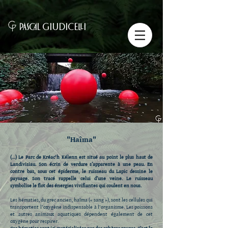
PASCAL GIUDICELLI
"Haîma"
(…) Le Parc de Kréac'h Kélenn est situé au point le plus haut de
Landivisiau. Son écrin de verdure s’apparente à une peau. En
contre bas, sous cet épiderme, le ruisseau du Lapic dessine le
paysage. Son tracé rappelle celui d’une veine. Le ruisseau
symbolise le flot des énergies vivifiantes qui coulent en nous.
Les hématies, du grec ancien, haîma (« sang »), sont les cellules qui
transportent l'oxygène indispensable à l'organisme. Les poissons
et autres animaux aquatiques dépendent également de cet
oxygène pour respirer.