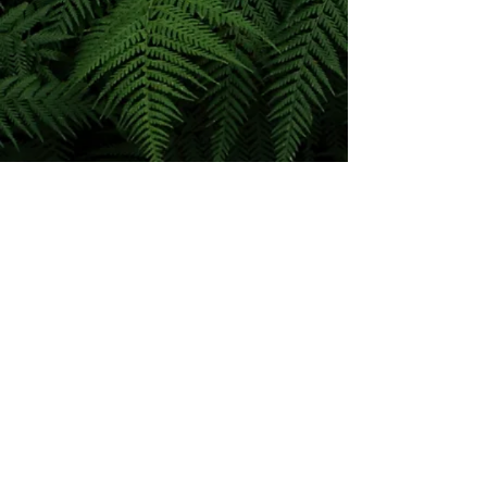
Back to 'LAND ART'
Pascal Giudicelli - Artiste Paysagiste -
06.27.74.08.90
-
pascalgiudicelli@hotmail.fr
Copyright ©
2022-2026
par Pascal Giudicelli
All rights reserved