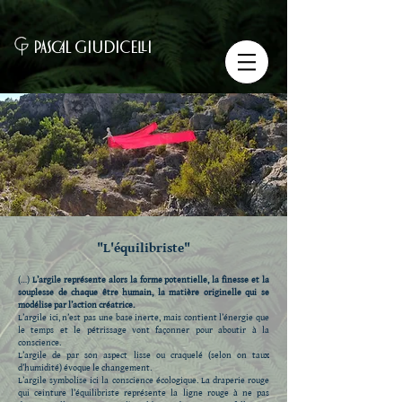
PASCAL GIUDICELLI
"L'équilibriste"
(…)
L’argile représente alors la forme potentielle, la finesse et la
souplesse de chaque être humain, la matière originelle qui se
modélise par l’action créatrice.
L’argile ici, n’est pas une base inerte, mais contient l’énergie que
le temps et le pétrissage vont façonner pour aboutir à la
conscience.
L’argile de par son aspect lisse ou craquelé (selon on taux
d’humidité) évoque le changement.
L’argile symbolise ici la conscience écologique. La draperie rouge
qui ceinture l’équilibriste représente la ligne rouge à ne pas