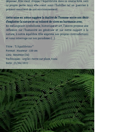
dépasser. Elle vient stopper l’équilibriste dans sa course folle vers
sa propre perte. Mais elle vient aussi l’habiller tel un guerrier à
présent conscient de son environnement.
Cette mise en scène suggère la dualité de l’homme entre son désir
d’exploiter la nature et sa volonté de vivre en harmonie avec.
En mélangeant symbolisme, historique et art, l’œuvre propose une
réflexion sur l’humanité en générale et sur notre rapport à la
nature, à notre équilibre. Elle exprime nos propres contradictions
et nous interroge sur nos paradoxes (…)
Titre :
"L’équilibriste"
Format : Hauteur : 180 cm
Lieu : Moureze (34)
Techniques : Argile + terre sur place, tissu
Date : 23/06/2022