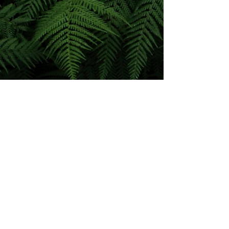
Back to 'LAND ART'
Pascal Giudicelli - Artiste Paysagiste -
06.27.74.08.90
-
pascalgiudicelli@hotmail.fr
Copyright ©
2022-2026
par Pascal Giudicelli