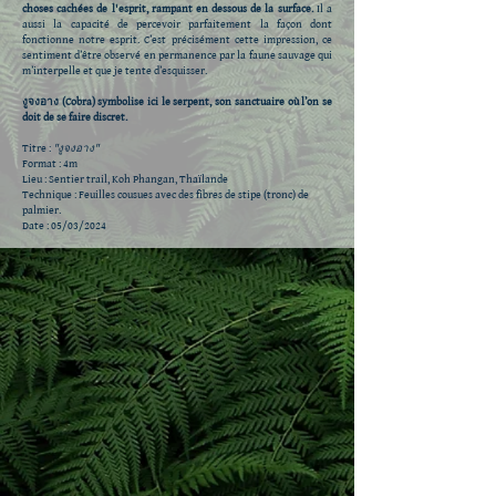
choses cachées de l'esprit, rampant en dessous de la surface.
Il a
aussi la capacité de percevoir parfaitement la façon dont
fonctionne notre esprit. C’est précisément cette impression, ce
sentiment d’être observé en permanence par la faune sauvage qui
m’interpelle et que je tente d’esquisser.
งูจงอาง (Cobra) symbolise ici le serpent, son sanctuaire où l’on se
doit de se faire discret.
Titre :
"งูจงอาง"
Format : 4m
Lieu : Sentier trail, Koh Phangan, Thaïlande
Technique : Feuilles cousues avec des fibres de stipe (tronc) de
palmier.
Date : 05/03/2024