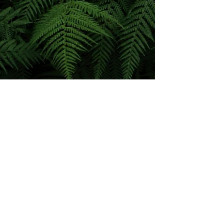
Back to 'LAND ART'
Pascal Giudicelli - Artiste Paysagiste -
06.27.74.08.90
-
pascalgiudicelli@hotmail.fr
Copyright ©
2022-2026
par Pascal Giudicelli