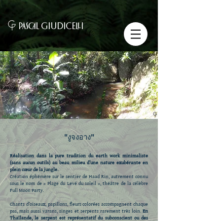
PASCAL GIUDICELLI
"งูจงอาง"
Réalisation dans la pure tradition du earth work minimaliste
(sans aucun outils) au beau milieu d’une nature exubérante en
plein cœur de la jungle.
Création éphémère sur le sentier de Haad Rin, autrement connu
sous le nom de « Plage du Levé du soleil », théâtre de la célèbre
Full Moon Party.
Chants d’oiseaux, papillons, fleurs colorées accompagnent chaque
pas, mais aussi varans, singes et serpents rarement très loin.
En
Thaïlande, le serpent est représentatif du subconscient ou des