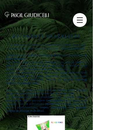
PASCAL GIUDICELLI
DOCUMENTS GRAPHIQUES
«
Le dessin est une lutte entre la nature et l'artiste. Il ne s'agit
pas pour lui de copier, mais d'interpréter.
»
Charles Baudelaire
L’illustration fait partie d'une étape indispensable au processus de
projet paysager
.
Loin de tous visuels formatés, identiques, sans âme, je préfère le
dessin à la main qui apporte plus de sensibilité au rendu et laisse
place à une part de magie, de poésie et d’imaginaire.
Je travaille uniquement avec mes crayons que je peux combiner
avec Illustrator et Photoshop. Néanmoins pour un rendu hyper
réaliste (ou plus technique), j’utilise les logiciels
Sketchup,
Autocad et Artlantis studio
.
Mon travail est destiné autant pour les professionnels, que pour
les particuliers souhaitant illustrer leur projet de jardin.
De nombreux documents graphiques sont proposés selon la
nécessité de l’étude paysagère:
Cartographies
(plan masse, plan
paysager, plan de plantation),
perspectives
(croquis d’ambiance,
dessins, photomontages),
coupes, axonométrie, bloc paysager,
schéma de principe et de détail
.