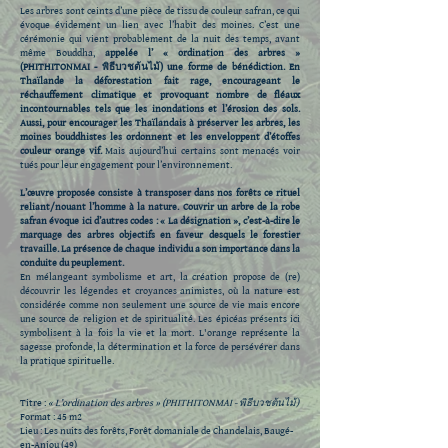
Les arbres sont ceints d’une pièce de tissu de couleur safran, ce qui
évoque évidement un lien avec l’habit des moines. C’est une
cérémonie qui vient probablement de la nuit des temps, avant
même Bouddha,
appelée l’ « ordination des arbres »
(PHITHITONMAI - พิธีบวชต้นไม้) une forme de bénédiction. En
Thaïlande la déforestation fait rage, encourageant le
réchauffement climatique et provoquant nombre de fléaux
incontournables tels que les inondations et l’érosion des sols.
Aussi, pour encourager les Thaïlandais à préserver les arbres, les
moines bouddhistes les ordonnent et les enveloppent d’étoffes
couleur orange vif.
Mais aujourd’hui certains sont menacés voir
tués pour leur engagement pour l’environnement.
L’œuvre proposée consiste à transposer dans nos forêts ce rituel
reliant/nouant l’homme à la nature. Couvrir un arbre de la robe
safran évoque ici d’autres codes : « La désignation », c’est-à-dire le
marquage des arbres objectifs en faveur desquels le forestier
travaille. La présence de chaque individu a son importance dans la
conduite du peuplement.
En mélangeant symbolisme et art, la création propose de (re)
découvrir les légendes et croyances animistes, où la nature est
considérée comme non seulement une source de vie mais encore
une source de religion et de spiritualité. Les épicéas présents ici
symbolisent à la fois la vie et la mort. L'orange représente la
sagesse profonde, la détermination et la force de persévérer dans
la pratique spirituelle.
Titre :
« L’ordination des arbres » (PHITHITONMAI - พิธีบวชต้นไม้)
Format : 45 m2
Lieu : Les nuits des forêts, Forêt domaniale de Chandelais, Baugé-
en-Anjou (49)