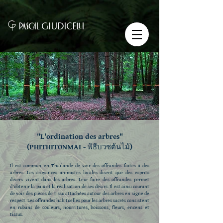
PASCAL GIUDICELLI
"L'ordination des arbres"
(PHITHITONMAI - พิธีบวชต้นไม้)
Il est commun en Thaïlande de voir des offrandes faites à des
arbres. Les croyances animistes locales disent que des esprits
divers vivent dans les arbres. Leur faire des offrandes permet
d'obtenir la paix et la réalisation de ses désirs. Il est ainsi courant
de voir des pièces de tissu attachées autour des arbres en signe de
respect. Les offrandes habituelles pour les arbres sacrés consistent
en rubans de couleurs, nourritures, boissons, fleurs, encens et
tissus.