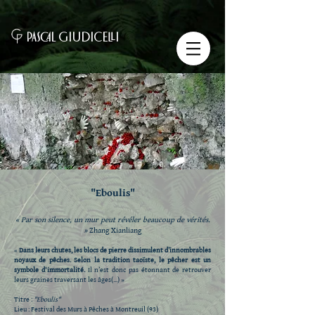
PASCAL GIUDICELLI
"Eboulis"
« Par son silence, un mur peut révéler beaucoup de vérités.
»
Zhang Xianliang
«
Dans leurs chutes, les blocs de pierre dissimulent d’innombrables
noyaux de pêches. Selon la tradition taoïste, le pêcher est un
symbole d'immortalité.
Il n’est donc pas étonnant de retrouver
leurs graines traversant les âges(...) »
Titre :
"Eboulis"
Lieu : Festival des Murs à Pêches à Montreuil (93)